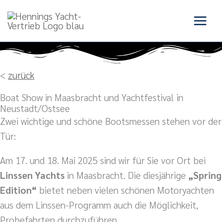
Zum
Inhalt
springen
<
zurück
Boat Show in Maasbracht und Yachtfestival in
Neustadt/Ostsee
Zwei wichtige und schöne Bootsmessen stehen vor der
Tür:
Am 17. und 18. Mai 2025 sind wir für Sie vor Ort bei
Linssen Yachts
in Maasbracht. Die diesjährige
„Spring
Edition“
bietet neben vielen schönen Motoryachten
aus dem Linssen-Programm auch die Möglichkeit,
Probefahrten durchzuführen.