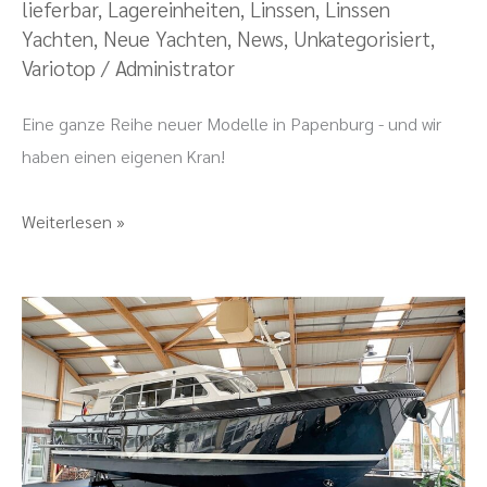
lieferbar
,
Lagereinheiten
,
Linssen
,
Linssen
Neues
Yachten
,
Neue Yachten
,
News
,
Unkategorisiert
,
zu
Variotop
/
Administrator
sehen!
Eine ganze Reihe neuer Modelle in Papenburg - und wir
haben einen eigenen Kran!
Weiterlesen »
Neue
Linssen
35.0
Sedan
in
Papenburg