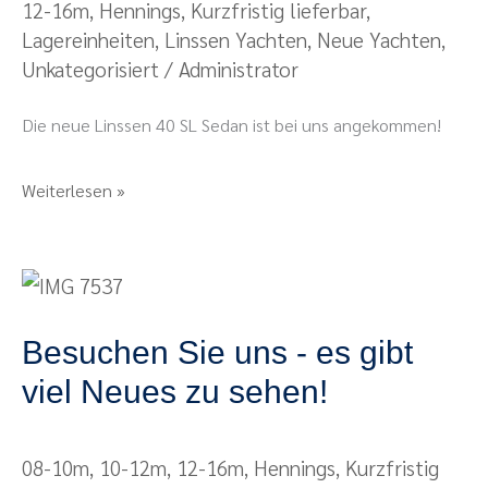
12-16m
,
Hennings
,
Kurzfristig lieferbar
,
eingetroffen
Lagereinheiten
,
Linssen Yachten
,
Neue Yachten
,
Unkategorisiert
/
Administrator
Die neue Linssen 40 SL Sedan ist bei uns angekommen!
Weiterlesen »
Besuchen
Sie
Besuchen Sie uns - es gibt
uns
-
viel Neues zu sehen!
es
gibt
08-10m
,
10-12m
,
12-16m
,
Hennings
,
Kurzfristig
viel