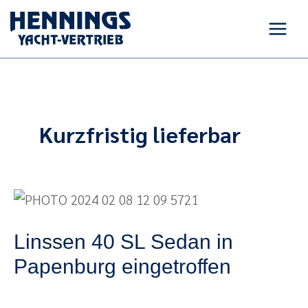
Zum
Inhalt
springen
Kurzfristig lieferbar
Linssen
40
Linssen 40 SL Sedan in
SL
Sedan
Papenburg eingetroffen
in
Papenburg