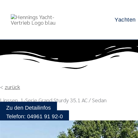
Zum
Inhalt
Yachten
springen
<
zurück
Linssen .1-Serie Grand Sturdy 35.1 AC / Sedan
Zu den Detailinfos
Telefon: 04961 91 92-0